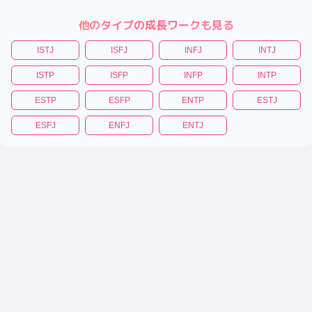
他のタイプの成長ワークも見る
ISTJ
ISFJ
INFJ
INTJ
ISTP
ISFP
INFP
INTP
ESTP
ESFP
ENTP
ESTJ
ESFJ
ENFJ
ENTJ
|
|
|
|
性格診断テスト
恋愛相性診断
相性診断
適職診断
トリセツ
(C)性格診断キャラタイプ
キャラタイプについて
プライバシーポリシー