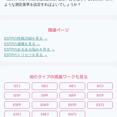
ような測定基準を設定すればよいでしょうか？
関連ページ
ESTP
の性格詳細を見る →
ESTP
の適職を見る →
ESTP
のあるある悩みを見る →
ESTP
のトリセツを見る →
他のタイプの成長ワークも見る
ISTJ
ISFJ
INFJ
INTJ
ISTP
ISFP
INFP
INTP
ESFP
ENFP
ENTP
ESTJ
ESFJ
ENFJ
ENTJ