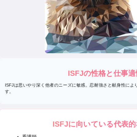
ISFJ
の性格と仕事適
ISFJは思いやり深く他者のニーズに敏感。忍耐強さと献身性に
す。
ISFJ
に向いている代表的
看護師