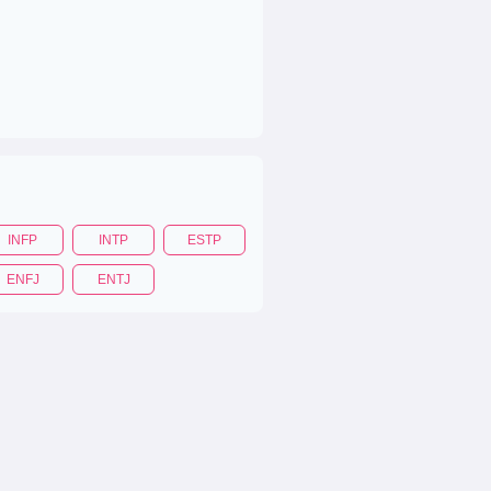
INFP
INTP
ESTP
ENFJ
ENTJ