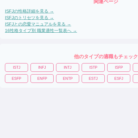
関連ページ
ISFJ
の性格詳細を見る →
ISFJ
のトリセツを見る →
ISFJ
との恋愛マニュアルを見る →
16性格タイプ別 職業適性一覧表へ →
他のタイプの適職もチェック
ISTJ
INFJ
INTJ
ISTP
ISFP
ESFP
ENFP
ENTP
ESTJ
ESFJ