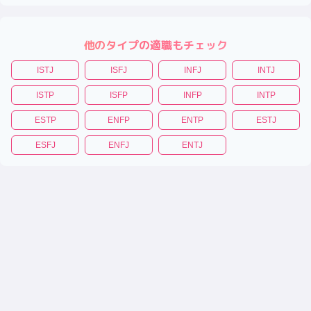
他のタイプの適職もチェック
ISTJ
ISFJ
INFJ
INTJ
ISTP
ISFP
INFP
INTP
ESTP
ENFP
ENTP
ESTJ
ESFJ
ENFJ
ENTJ
|
|
|
|
性格診断テスト
恋愛相性診断
相性診断
適職診断
トリセツ