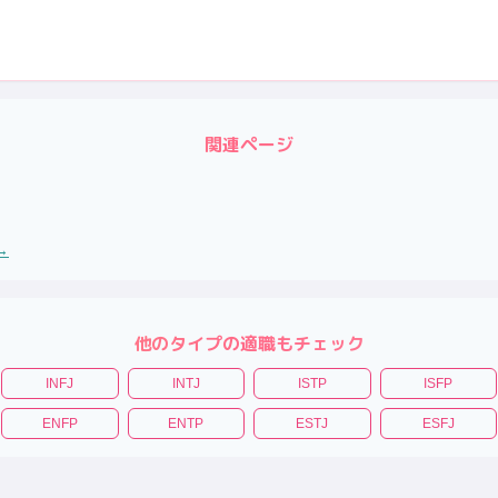
関連ページ
→
他のタイプの適職もチェック
INFJ
INTJ
ISTP
ISFP
ENFP
ENTP
ESTJ
ESFJ