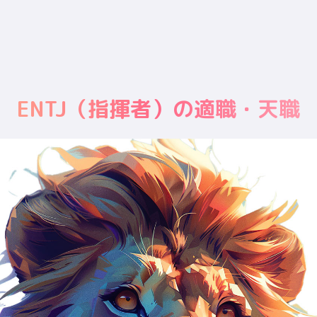
ENTJ
（
指揮者
）の適職・天職