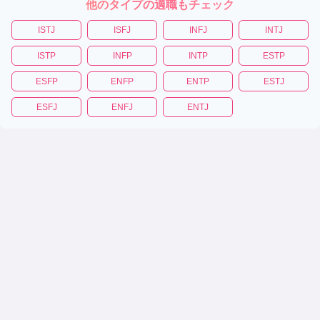
他のタイプの適職もチェック
ISTJ
ISFJ
INFJ
INTJ
ISTP
INFP
INTP
ESTP
ESFP
ENFP
ENTP
ESTJ
ESFJ
ENFJ
ENTJ
|
|
|
|
|
性格診断テスト
恋愛相性診断
ラブタイプ16一覧
相性診断
適職診断
トリセツ