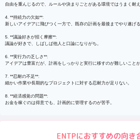
自由を重んじるので、ルールや決まりごとがある環境ではうまく耐
4. **持続力の欠如**:
新しいアイデアに飛びつく一方で、既存の計画を最後までやり遂げ
5. **議論好きが招く摩擦**:
議論が好きで、しばしば他人と口論になりがち。
6. **実行力の乏しさ**:
アイデアは豊富だが、計画をしっかりと実行に移すのが難しいこと
7. **忍耐の不足**:
細かい作業や長期的なプロジェクトに対する忍耐力が足りない。
8. **経済感覚の問題**:
お金を稼ぐのは得意でも、計画的に管理するのが苦手。
ENTP
におすすめの向き