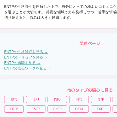
ENTP
の性格特性を理解した上で、自分にとって心地よいコミュニケ
を選ぶことが大切です。 得意な領域で力を発揮しつつ、苦手な領
切り替えると、悩みは大きく軽減します。
関連ページ
ENTP
の性格詳細を見る →
ENTP
のトリセツを見る →
ENTP
の適職を見る →
ENTP
の成長ワークを見る →
他のタイプの悩みも見る
ISTJ
ISFJ
INFJ
INTJ
ISTP
ESTP
ESFP
ENFP
ESTJ
ESFJ