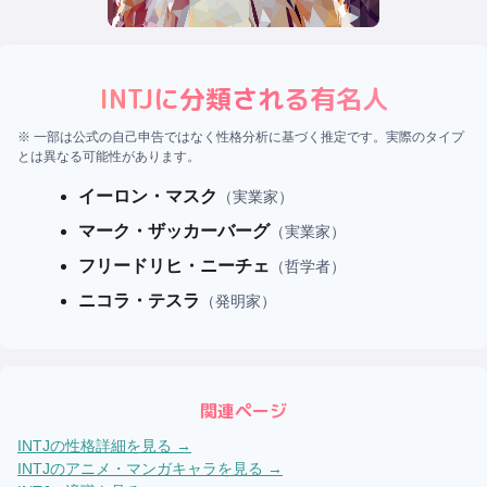
INTJ
に分類される有名人
※ 一部は公式の自己申告ではなく性格分析に基づく推定です。実際のタイプ
とは異なる可能性があります。
イーロン・マスク
（
実業家
）
マーク・ザッカーバーグ
（
実業家
）
フリードリヒ・ニーチェ
（
哲学者
）
ニコラ・テスラ
（
発明家
）
関連ページ
INTJ
の性格詳細を見る →
INTJ
のアニメ・マンガキャラを見る →