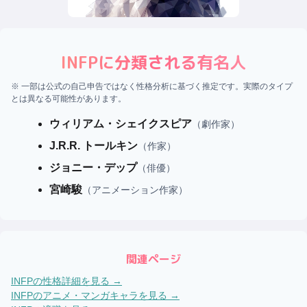
INFP
に分類される有名人
※ 一部は公式の自己申告ではなく性格分析に基づく推定です。実際のタイプ
とは異なる可能性があります。
ウィリアム・シェイクスピア
（
劇作家
）
J.R.R. トールキン
（
作家
）
ジョニー・デップ
（
俳優
）
宮崎駿
（
アニメーション作家
）
関連ページ
INFP
の性格詳細を見る →
INFP
のアニメ・マンガキャラを見る →